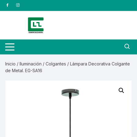
Saltar
al
contenido
Inicio
/
Iluminación
/
Colgantes
/ Lámpara Decorativa Colgante
de Metal. EG-SA16