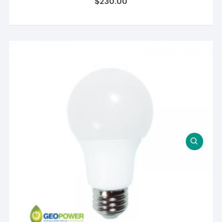
$
230.00