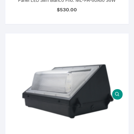
Panel LED Slim Blanco Frío. ML-PA-60X60 36W
$
530.00