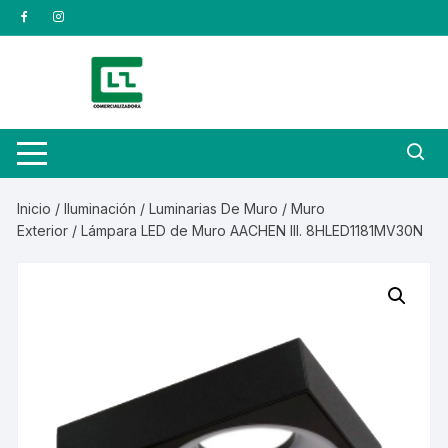
Saltar
al
contenido
Inicio
/
Iluminación
/
Luminarias De Muro
/
Muro
Exterior
/ Lámpara LED de Muro AACHEN III. 8HLED1181MV30N