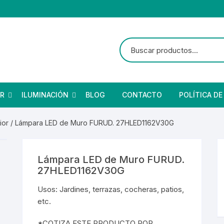
R
ILUMINACIÓN
BLOG
CONTACTO
POLÍTICA DE
ior
/ Lámpara LED de Muro FURUD. 27HLED1162V30G
as
brado Suburbano
netes
Ventiladores
Reflectores
Focos
s
bano Solar
eba de Vapor
Ventiladores
Reflectores Solares
Focos Residenciales
Lámpara LED de Muro FURUD.
etas
Focos Industriales
27HLED1162V30G
ores y Detectores
Arillos
Focos Vintage
Usos: Jardines, terrazas, cocheras, patios,
res y Detectores
Arillos
etc.
nterior
Focos Especiales
*COTIZA ESTE PRODUCTO POR