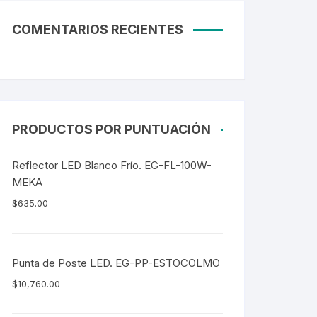
Tubos LED
COMENTARIOS RECIENTES
60CM
90CM
1.20M
2.40M
PRODUCTOS POR PUNTUACIÓN
Curvalum
Reflector LED Blanco Frío. EG-FL-100W-
MEKA
$
635.00
Punta de Poste LED. EG-PP-ESTOCOLMO
$
10,760.00