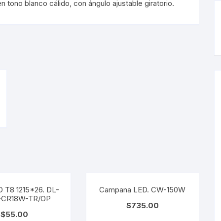
rgibles
Magnéticos
tono blanco cálido, con ángulo ajustable giratorio.
rgibles
Magnéticos
lineras
ineras
 T8 1215*26. DL-
Campana LED. CW-150W
-CR18W-TR/OP
$
735.00
$
55.00