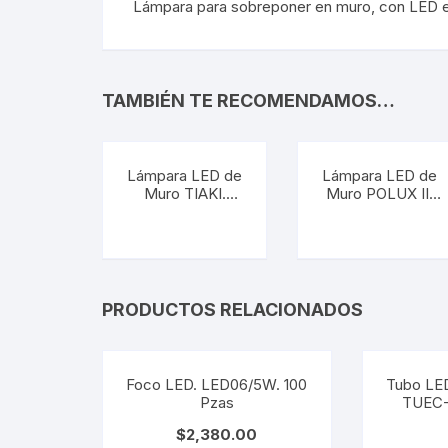
Repuestos LED
Sume
Lámpara para sobreponer en muro, con LED en 
Repuestos LED
Sume
TAMBIÉN TE RECOMENDAMOS…
Lámpara LED de
Lámpara LED de
Muro TIAKI.
Muro POLUX II.
12HLED417MV30
13HLED1179MV40
N
G
Señalética
Gaso
Señalética
Gasol
PRODUCTOS RELACIONADOS
Foco LED. LED06/5W. 100
Tubo LED
Pzas
TUEC
$
2,380.00