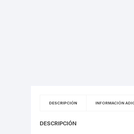
Tiras LED
Pane
Perfiles
Magn
Tiras de Exterior
Pane
Perfiles
Magn
Tiras de Interior
Pane
Empotrados
Módu
Empotrados De Piso
Módu
Empotrados De Techo
Puntas De Poste
Wall
Puntas De Poste
Wall
DESCRIPCIÓN
INFORMACIÓN ADI
Lámparas De Mesa
Esta
Lámparas De Mesa
Esta
DESCRIPCIÓN