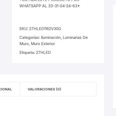
les
Luminarias De Muro
WHATSAPP AL 33-31-04-24-63*
éticos
les Empotrados
Muro Interior
éticos
les Sobrepuestos
Muro Exterior
SKU:
27HLED1162V30G
los LED
Lámparas De Emergencia
Categorías:
Iluminación
,
Luminarias De
Muro
,
Muro Exterior
los LED
Lámparas De Emergencia
Etiqueta:
27HLED
pack
Campanas
pack
Campanas
CIONAL
VALORACIONES (0)
cas
Mini Luminarias
cas
Mini Luminarias