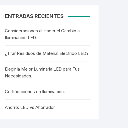
Cortesía
Cortesía
ENTRADAS RECIENTES
Consideraciones al Hacer el Cambio a
Iluminación LED.
Colgantes
Colgantes
¿Tirar Residuos de Material Eléctrico LED?
Elegir la Mejor Luminaria LED para Tus
Necesidades.
Mangueras LED
Mangueras LED
Certificaciones en Iluminación.
Mini Postes
Ahorro: LED vs Ahorrador
Mini Postes