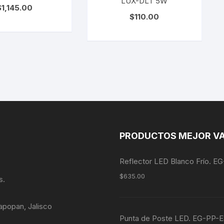
LUX-DLT 5W
$
1,145.00
$
110.00
PRODUCTOS MEJOR V
Reflector LED Blanco Frío. 
$
635.00
s.
apopan, Jalisco
Punta de Poste LED. EG-P