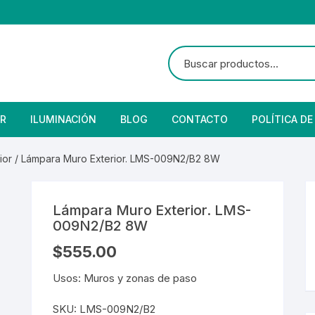
R
ILUMINACIÓN
BLOG
CONTACTO
POLÍTICA DE
e Seguridad
lares
 Convencional
ior
/ Lámpara Muro Exterior. LMS-009N2/B2 8W
Solar
 Con Fotocelda
e Vapor
Lámpara Muro Exterior. LMS-
es
s Solares
Solar
denciales
009N2/B2 8W
$
555.00
 para Iluminación
striales
s Residenciales
Usos: Muros y zonas de paso
s de Aire
or
tage
 Industriales
terior
SKU:
LMS-009N2/B2