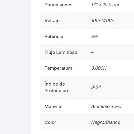
Dimensiones
17.1 × 10.0 cm
Mangueras LED
Manguera
Voltaje
100-240V~
Lámparas De Mesa
Lámparas 
Potencia
8W
Estacas
Estacas
Flujo Luminoso
–
Mini Luminarias
Mini Lumin
Temperatura
3,000K
Mini Postes
Mini Poste
Índice de
Repuestos LED
Repuestos
IP54
Protección
Sumergibles
Sumergibl
Material
Aluminio + PC
Magnéticos
Magnético
Color
Negro/Blanco
Tubos LED
60CM