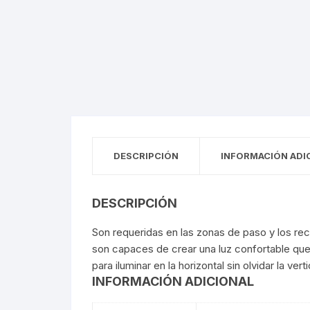
Sensores y Detectores
Paneles
Sensores 
Focos Esp
Reflectore
Tiras de In
Paneles E
Arillos
Luminarias De Muro
Arillos
Paneles S
Muro Interi
Fuentes De Poder
Cortesía
Fuentes Pa
Muro Exter
Cortesía
Perfiles
Empotrados
Fuentes Par
Perfiles
Empotrado
Magnéticos
Módulos LED
Magnético
Empotrado
Módulos 
DESCRIPCIÓN
INFORMACIÓN ADI
Lámparas De Emergencia
Lámparas 
DESCRIPCIÓN
Colgantes
Colgantes
Son requeridas en las zonas de paso y los recor
Puntas De Poste
Puntas De
son capaces de crear una luz confortable que
para iluminar en la horizontal sin olvidar la verti
Wallpack
Wallpack
INFORMACIÓN ADICIONAL
Campanas
Campanas