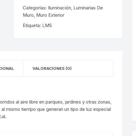
y Detectores
eciales
s Solares
terior
mpotrados
Categorías:
Iluminación
,
Luminarias De
Muro
,
Muro Exterior
obrepuestos
or
Etiqueta:
LMS
ra Exterior
ior
a Interior
s De Piso
s
s De Techo
LED
CIONAL
VALORACIONES (0)
De Emergencia
ridos al aire libre en parques, jardines y otras zonas,
 Poste
 al mismo tiempo que generan un tipo de luz especial
cal.