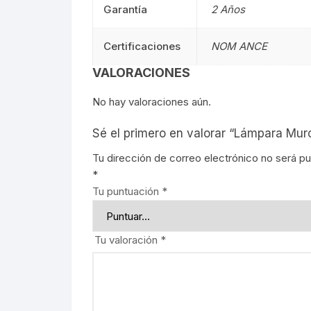
Garantía
2 Años
Señalética
90CM
Señalética
Certificaciones
NOM ANCE
Gasolineras
1.20M
Gasolinera
VALORACIONES
2.40M
No hay valoraciones aún.
Curvalum
Sé el primero en valorar “Lámpara Mu
Tu dirección de correo electrónico no será pu
*
Tu puntuación
*
Tu valoración
*