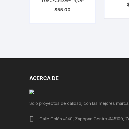
TUEC-CR18W-TR/OP
$
55.00
ACERCA DE
Solo proyectos de calidad, con las mejores marca
Calle Colón #140, Zapopan Centro #45100, Z