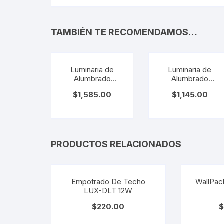
TAMBIÉN TE RECOMENDAMOS…
Luminaria de
Luminaria de
Alumbrado
Alumbrado
Público Blanco
Público Blanco
$
1,585.00
$
1,145.00
Frío. LZ-ST-50W-
Frío. LZ-ST-30W-
BB
BB
PRODUCTOS RELACIONADOS
Empotrado De Techo
WallPa
LUX-DLT 12W
$
220.00
$