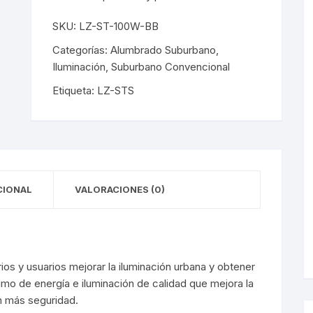
y Detectores
eciales
s Solares
terior
mpotrados
SKU:
LZ-ST-100W-BB
obrepuestos
or
Categorías:
Alumbrado Suburbano
,
Iluminación
,
Suburbano Convencional
ra Exterior
ior
Etiqueta:
LZ-STS
a Interior
s De Piso
s
s De Techo
LED
De Emergencia
CIONAL
VALORACIONES (0)
 Poste
os y usuarios mejorar la iluminación urbana y obtener
mo de energía e iluminación de calidad que mejora la
con más seguridad.