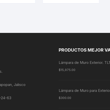
PRODUCTOS MEJOR V
Lámpara de Muro Exterior. TL
$
15,975.00
s.
apopan, Jalisco
Lámpara de Muro para Exterio
4-24-63
$
300.00