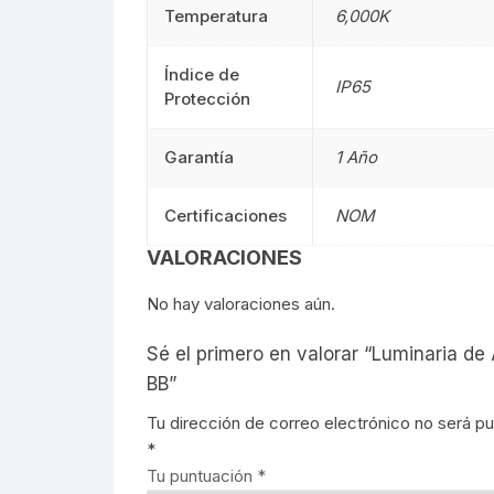
Temperatura
6,000K
Señalética
90CM
Señalética
Índice de
Gasolineras
1.20M
Gasolinera
IP65
Protección
2.40M
Garantía
1 Año
Curvalum
Certificaciones
NOM
VALORACIONES
No hay valoraciones aún.
Sé el primero en valorar “Luminaria de
BB”
Tu dirección de correo electrónico no será pu
*
Tu puntuación
*