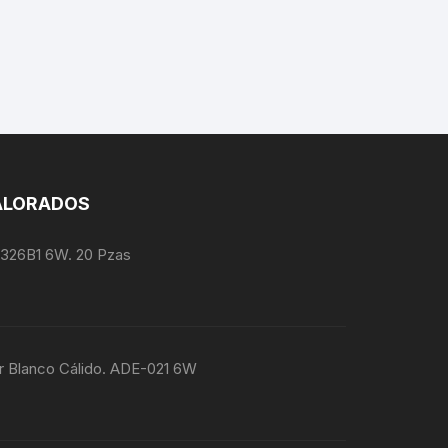
ALORADOS
1326B1 6W. 20 Pzas
r Blanco Cálido. ADE-021 6W