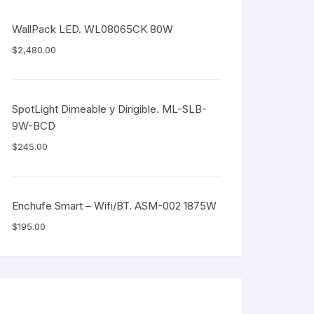
WallPack LED. WL08065CK 80W
$
2,480.00
SpotLight Dimeable y Dirigible. ML-SLB-
9W-BCD
$
245.00
Enchufe Smart – Wifi/BT. ASM-002 1875W
$
195.00