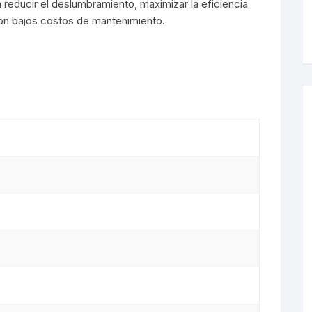
 reducir el deslumbramiento, maximizar la eficiencia
 con bajos costos de mantenimiento.
s LED
De Mesa
arias
s
 LED
es
s