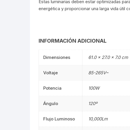
Estas luminarias deben estar optimizadas para
energética y proporcionar una larga vida útil
Mangueras LED
Manguera
Lámparas De Mesa
Lámparas 
Estacas
Estacas
INFORMACIÓN ADICIONAL
Mini Luminarias
Mini Lumin
Dimensiones
61.0 × 27.0 × 7.0 cm
Mini Postes
Mini Poste
Voltaje
85-265V~
Repuestos LED
Repuestos
Potencia
100W
Sumergibles
Sumergibl
Ángulo
120º
Magnéticos
Magnético
Flujo Luminoso
10,000Lm
Tubos LED
60CM