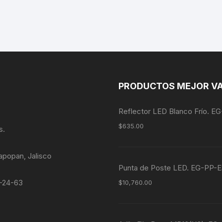
PRODUCTOS MEJOR V
Reflector LED Blanco Frío. 
$
635.00
s.
apopan, Jalisco
Punta de Poste LED. EG-P
4-24-63
$
10,760.00