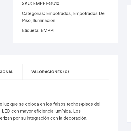
SKU:
EMPPI-GU10
y Detectores
eciales
s Solares
terior
mpotrados
Categorías:
Empotrados
,
Empotrados De
Piso
,
Iluminación
obrepuestos
or
Etiqueta:
EMPPI
ra Exterior
ior
a Interior
s De Piso
s
s De Techo
LED
CIONAL
VALORACIONES (0)
De Emergencia
luz que se coloca en los falsos techos/pisos del
 Poste
gía LED con mayor eficiencia lumínica. Los
izan por su integración con la decoración.