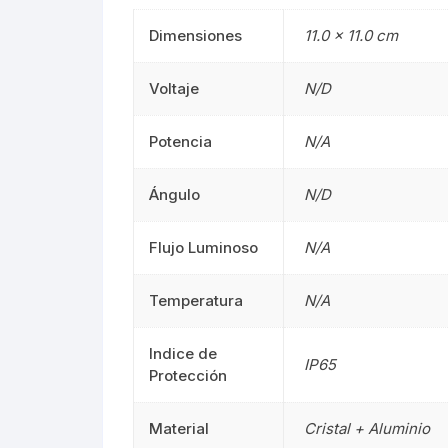
Campanas
Campanas
Dimensiones
11.0 × 11.0 cm
Mangueras LED
Manguera
Voltaje
N/D
Lámparas De Mesa
Lámparas 
Potencia
N/A
Estacas
Estacas
Ángulo
N/D
Mini Luminarias
Mini Lumin
Flujo Luminoso
N/A
Mini Postes
Mini Poste
Temperatura
N/A
Repuestos LED
Repuestos
Sumergibles
Sumergibl
Indice de
IP65
Protección
Magnéticos
Magnético
Material
Cristal + Aluminio
Tubos LED
60CM