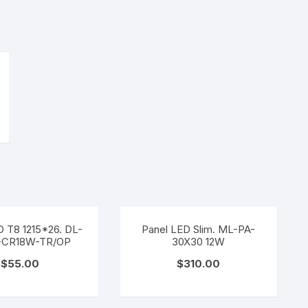
 T8 1215*26. DL-
Panel LED Slim. ML-PA-
-CR18W-TR/OP
30X30 12W
$
55.00
$
310.00