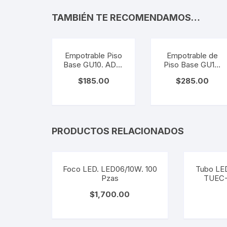
TAMBIÉN TE RECOMENDAMOS…
Empotrable Piso
Empotrable de
Base GU10. ADE-
Piso Base GU10.
201
ADE-202
$
185.00
$
285.00
PRODUCTOS RELACIONADOS
Foco LED. LED06/10W. 100
Tubo LED
Pzas
TUEC
$
1,700.00