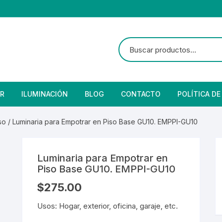
R
ILUMINACIÓN
BLOG
CONTACTO
POLÍTICA DE
e Seguridad
lares
 Convencional
so
/ Luminaria para Empotrar en Piso Base GU10. EMPPI-GU10
Solar
 Con Fotocelda
e Vapor
Luminaria para Empotrar en
es
s Solares
Solar
denciales
Piso Base GU10. EMPPI-GU10
$
275.00
 para Iluminación
striales
s Residenciales
Usos: Hogar, exterior, oficina, garaje, etc.
s de Aire
or
tage
 Industriales
terior