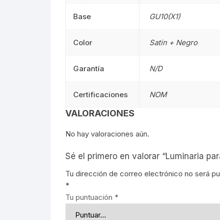
Base
GU10(X1)
Señalética
90CM
Señalética
Color
Satin + Negro
Gasolineras
1.20M
Gasolinera
Garantía
N/D
2.40M
Curvalum
Certificaciones
NOM
VALORACIONES
No hay valoraciones aún.
Sé el primero en valorar “Luminaria p
Tu dirección de correo electrónico no será pu
*
Tu puntuación
*