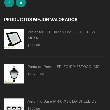
PRODUCTOS MEJOR VALORADOS
Reflector LED Blanco Frío. EG-FL-100W-
MEKA
$
635.00
Punta de Poste LED. EG-PP-ESTOCOLMO
$
10,760.00
Arillo Fijo Base MR16(X3). EG-SHELL-D3
$
390.00