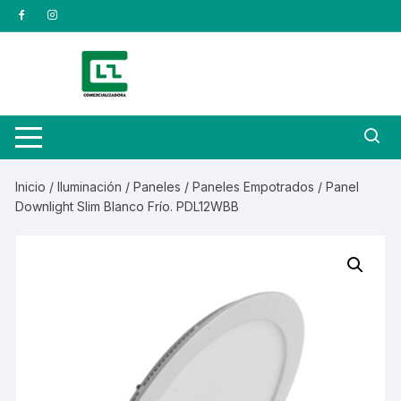
Saltar
al
contenido
Inicio
/
Iluminación
/
Paneles
/
Paneles Empotrados
/ Panel
Downlight Slim Blanco Frío. PDL12WBB