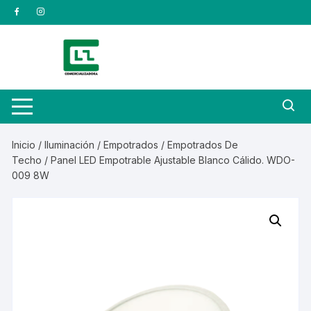
Saltar
al
contenido
Inicio
/
Iluminación
/
Empotrados
/
Empotrados De
Techo
/ Panel LED Empotrable Ajustable Blanco Cálido. WDO-
009 8W