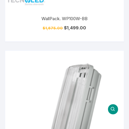
WallPack. WP100W-BB
$
1,499.00
$
1,675.00