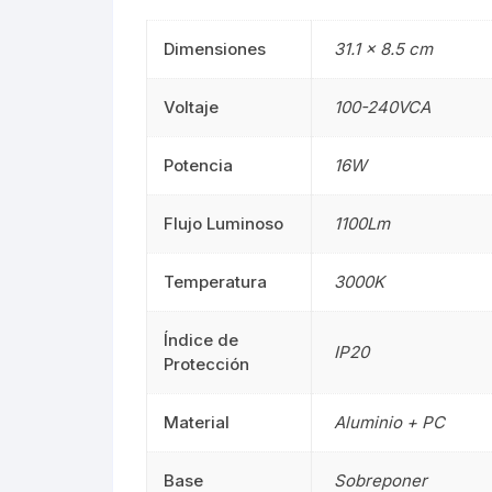
Mangueras LED
Manguera
Dimensiones
31.1 × 8.5 cm
Lámparas De Mesa
Lámparas 
Voltaje
100-240VCA
Estacas
Estacas
Potencia
16W
Mini Luminarias
Mini Lumin
Flujo Luminoso
1100Lm
Mini Postes
Mini Poste
Temperatura
3000K
Repuestos LED
Repuestos
Índice de
IP20
Sumergibles
Sumergibl
Protección
Magnéticos
Magnético
Material
Aluminio + PC
Tubos LED
60CM
Base
Sobreponer