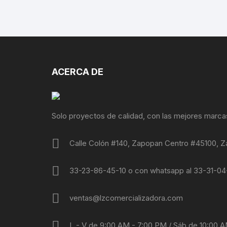
ACERCA DE
Solo proyectos de calidad, con las mejores marca
Calle Colón #140, Zapopan Centro #45100, Z
33-23-86-45-10 o con whatsapp al 33-31-0
ventas@lzcomercializadora.com
L - V de 9:00 AM - 7:00 PM / Sáb de 10:00 