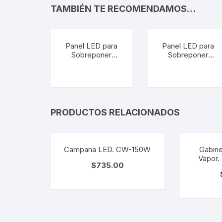
TAMBIÉN TE RECOMENDAMOS…
Panel LED para
Panel LED para
Sobreponer
Sobreponer
ANSER II Luz
ANSER II Luz
Frío. FC-
Cálida. FC-
LEDRL/004/65/S
LEDRL/004/30/S
PRODUCTOS RELACIONADOS
Campana LED. CW-150W
Gabine
Vapor
$
735.00