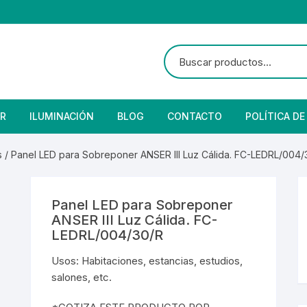
R
ILUMINACIÓN
BLOG
CONTACTO
POLÍTICA DE
e Seguridad
lares
 Convencional
s
/ Panel LED para Sobreponer ANSER III Luz Cálida. FC-LEDRL/004/
Solar
 Con Fotocelda
e Vapor
Panel LED para Sobreponer
es
s Solares
Solar
denciales
ANSER III Luz Cálida. FC-
LEDRL/004/30/R
 para Iluminación
striales
s Residenciales
Usos: Habitaciones, estancias, estudios,
salones, etc.
s de Aire
or
tage
 Industriales
terior