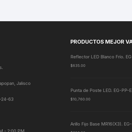
PRODUCTOS MEJOR V
Reflector LED Blanco Frío. 
$
635.00
s.
apopan, Jalisco
Punta de Poste LED. EG-P
4-24-63
$
10,760.00
Arillo Fijo Base MR16(X3). E
AM - 2:00 PM