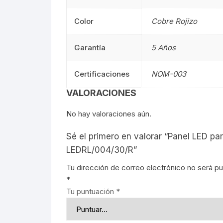
Señalética
90CM
Señalética
Color
Cobre Rojizo
Gasolineras
1.20M
Gasolinera
Garantía
5 Años
2.40M
Certificaciones
NOM-003
Curvalum
VALORACIONES
No hay valoraciones aún.
Sé el primero en valorar “Panel LED pa
LEDRL/004/30/R”
Tu dirección de correo electrónico no será pu
*
Tu puntuación
*