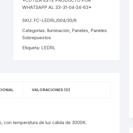
*COTIZA ESTE PRODUCTO POR
y Detectores
eciales
s Solares
terior
mpotrados
WHATSAPP AL 33-31-04-24-63*
obrepuestos
or
SKU:
FC-LEDRL/004/30/R
Categorías:
Iluminación
,
Paneles
,
Paneles
ra Exterior
ior
Sobrepuestos
a Interior
s De Piso
Etiqueta:
LEDRL
s
s De Techo
LED
De Emergencia
CIONAL
VALORACIONES (0)
 Poste
, con temperatura de luz cálida de 3000K.