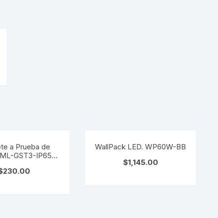
te a Prueba de
WallPack LED. WP60W-BB
. ML-GST3-IP65
$
1,145.00
36W
$
230.00