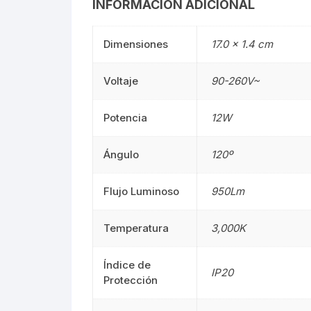
INFORMACIÓN ADICIONAL
Mangueras LED
Manguera
Dimensiones
17.0 × 1.4 cm
Lámparas De Mesa
Lámparas 
Voltaje
90-260V~
Estacas
Estacas
Potencia
12W
Mini Luminarias
Mini Lumin
Ángulo
120º
Mini Postes
Mini Poste
Flujo Luminoso
950Lm
Repuestos LED
Repuestos
Temperatura
3,000K
Sumergibles
Sumergibl
Magnéticos
Magnético
Índice de
IP20
Protección
Tubos LED
60CM