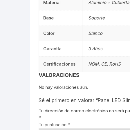
Material
Aluminio + Cubierta
Señalética
90CM
Señalética
Base
Soporte
Gasolineras
1.20M
Gasolinera
Color
Blanco
2.40M
Garantía
3 Años
Curvalum
Certificaciones
NOM, CE, RoHS
VALORACIONES
No hay valoraciones aún.
Sé el primero en valorar “Panel LED S
Tu dirección de correo electrónico no será pu
*
Tu puntuación
*