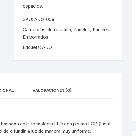
y Detectores
eciales
s Solares
terior
mpotrados
espacios.
obrepuestos
or
SKU:
ADO-008
Categorías:
Iluminación
,
Paneles
,
Paneles
ra Exterior
ior
Empotrados
a Interior
s De Piso
Etiqueta:
ADO
s
s De Techo
LED
De Emergencia
CIONAL
VALORACIONES (0)
 Poste
 basados en la tecnología LED con placas LGP (Light
ud de difundir la luz de manera muy uniforme.