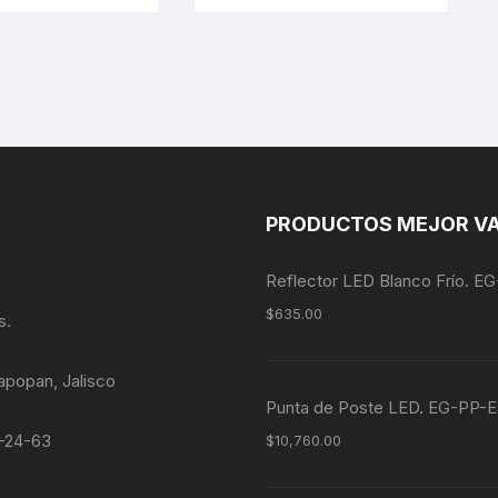
PRODUCTOS MEJOR V
Reflector LED Blanco Frío. 
$
635.00
s.
apopan, Jalisco
Punta de Poste LED. EG-P
4-24-63
$
10,760.00