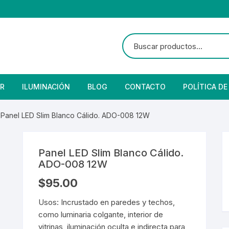
R
ILUMINACIÓN
BLOG
CONTACTO
POLÍTICA DE
e Seguridad
lares
 Convencional
 Panel LED Slim Blanco Cálido. ADO-008 12W
Solar
 Con Fotocelda
e Vapor
Panel LED Slim Blanco Cálido.
es
s Solares
Solar
denciales
ADO-008 12W
$
95.00
 para Iluminación
striales
s Residenciales
Usos: Incrustado en paredes y techos,
s de Aire
or
tage
 Industriales
terior
como luminaria colgante, interior de
vitrinas, iluminación oculta e indirecta para