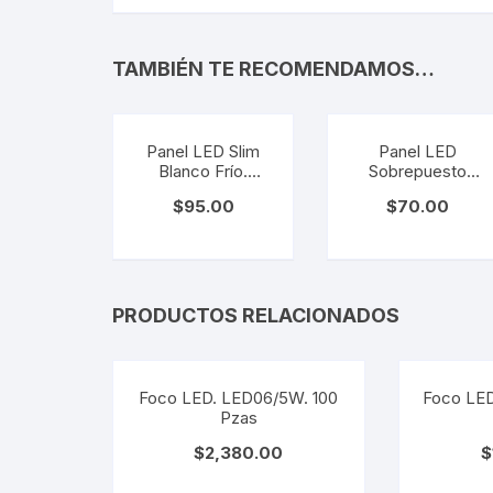
TAMBIÉN TE RECOMENDAMOS…
Panel LED Slim
Panel LED
Blanco Frío.
Sobrepuesto
ADO-003 12W
Blanco Cálido.
$
95.00
$
70.00
ADO-016 6W
PRODUCTOS RELACIONADOS
Foco LED. LED06/5W. 100
Foco LED
Pzas
$
2,380.00
$