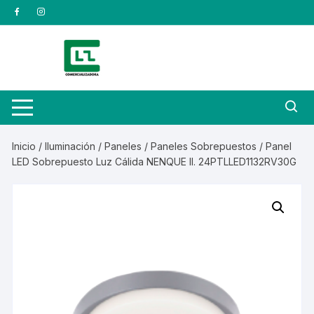
Saltar
al
contenido
Inicio
/
Iluminación
/
Paneles
/
Paneles Sobrepuestos
/ Panel
LED Sobrepuesto Luz Cálida NENQUE II. 24PTLLED1132RV30G