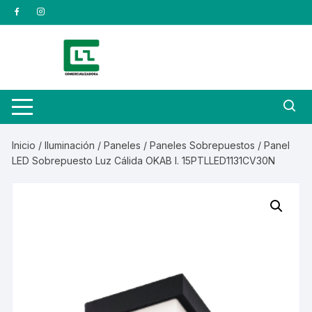
Saltar
al
contenido
Inicio
/
Iluminación
/
Paneles
/
Paneles Sobrepuestos
/ Panel
LED Sobrepuesto Luz Cálida OKAB I. 15PTLLED1131CV30N