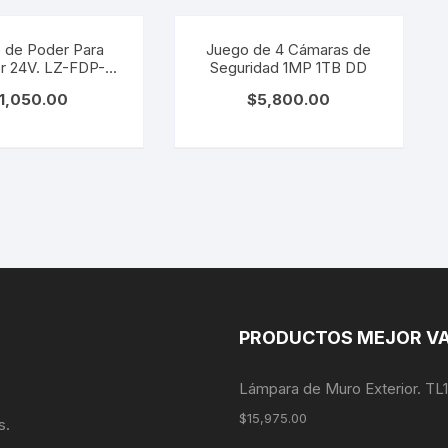
 de Poder Para
Juego de 4 Cámaras de
or 24V. LZ-FDP-
Seguridad 1MP 1TB DD
P67/150W
1,050.00
$
5,800.00
PRODUCTOS MEJOR V
Lámpara de Muro Exterior. TL
$
15,975.00
s.