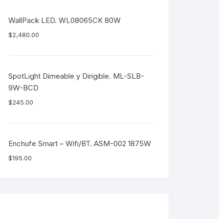
WallPack LED. WL08065CK 80W
$
2,480.00
SpotLight Dimeable y Dirigible. ML-SLB-
9W-BCD
$
245.00
Enchufe Smart – Wifi/BT. ASM-002 1875W
$
195.00