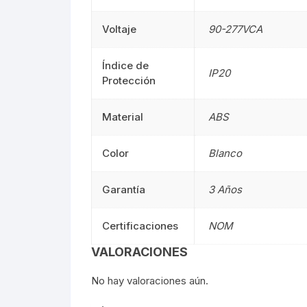
Mangueras LED
Voltaje
90-277VCA
Manguera
Lámparas De Mesa
Lámparas 
Índice de
IP20
Protección
Estacas
Estacas
Material
ABS
Mini Luminarias
Mini Lumin
Color
Blanco
Mini Postes
Mini Poste
Garantía
3 Años
Repuestos LED
Repuestos
Certificaciones
NOM
Sumergibles
Sumergibl
VALORACIONES
Magnéticos
Magnético
No hay valoraciones aún.
Tubos LED
60CM