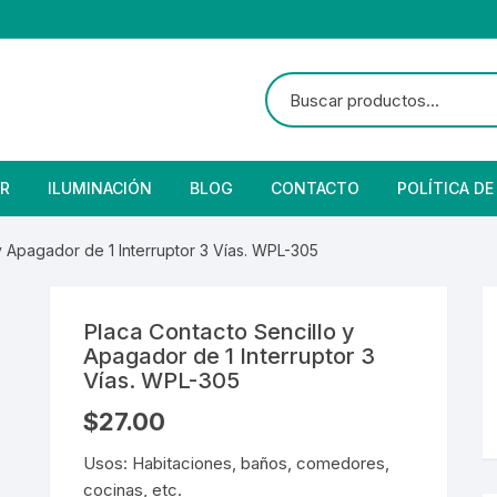
R
ILUMINACIÓN
BLOG
CONTACTO
POLÍTICA DE
e Seguridad
lares
 Convencional
y Apagador de 1 Interruptor 3 Vías. WPL-305
Solar
 Con Fotocelda
e Vapor
Placa Contacto Sencillo y
es
s Solares
Solar
denciales
Apagador de 1 Interruptor 3
Vías. WPL-305
 para Iluminación
striales
s Residenciales
$
27.00
s de Aire
or
tage
 Industriales
terior
Usos: Habitaciones, baños, comedores,
cocinas, etc.