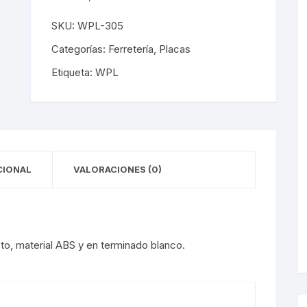
y Detectores
eciales
s Solares
terior
mpotrados
SKU:
WPL-305
obrepuestos
or
Categorías:
Ferretería
,
Placas
Etiqueta:
WPL
ra Exterior
ior
a Interior
s De Piso
s
s De Techo
LED
CIONAL
VALORACIONES (0)
De Emergencia
 Poste
to, material ABS y en terminado blanco.