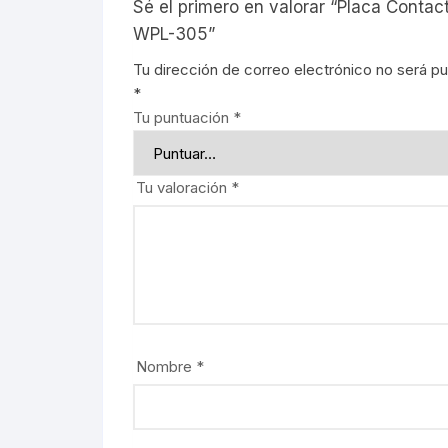
Sé el primero en valorar “Placa Contact
Señalética
90CM
Señalética
WPL-305”
Tu dirección de correo electrónico no será pu
Gasolineras
1.20M
Gasolinera
*
Tu puntuación
*
2.40M
Curvalum
Tu valoración
*
Nombre
*