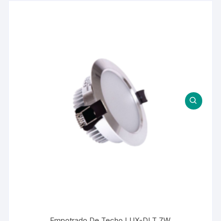
Empotrado De Techo LUX-DLT 7W