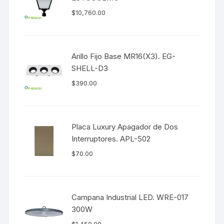
$
10,760.00
Arillo Fijo Base MR16(X3). EG-
SHELL-D3
$
390.00
Placa Luxury Apagador de Dos
Interruptores. APL-502
$
70.00
Campana Industrial LED. WRE-017
300W
$
1,450.00