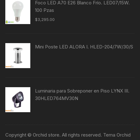
Foco LED A70 E26 Blanco Frío. LED07/15W.
100 Pzas
$
3,295.00
Mini Poste LED ALORA I. HLED-204/7W/30/S
Luminaria para Sobreponer en Piso LYNX III.
30HLED764MV30N
Copyright © Orchid store. All rights reserved. Tema Orchid