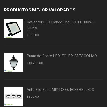
PRODUCTOS MEJOR VALORADOS
Reflector LED Blanco Frío. EG-FL-100W-
MEKA
$
635.00
Punta de Poste LED. EG-PP-ESTOCOLMO
$
10,760.00
Arillo Fijo Base MR16(X3). EG-SHELL-D3
$
390.00