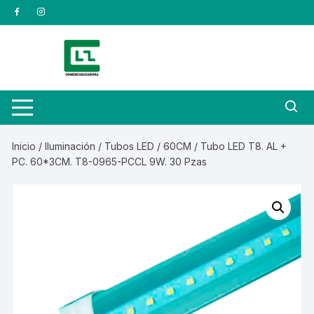
Saltar
al
contenido
Inicio
/
Iluminación
/
Tubos LED
/
60CM
/ Tubo LED T8. AL +
PC. 60*3CM. T8-0965-PCCL 9W. 30 Pzas