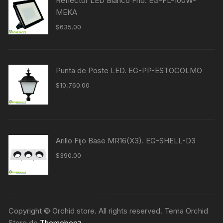
Reflector LED Blanco Frío. EG-FL-100W-
MEKA
$
635.00
Punta de Poste LED. EG-PP-ESTOCOLMO
$
10,760.00
Arillo Fijo Base MR16(X3). EG-SHELL-D3
$
390.00
Copyright © Orchid store. All rights reserved. Tema Orchid
Store de
Themebeez