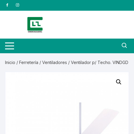
Saltar
al
contenido
Inicio
/
Ferretería
/
Ventiladores
/ Ventilador p/ Techo. VINDGD