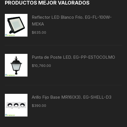
PRODUCTOS MEJOR VALORADOS
Reflector LED Blanco Frío. EG-FL-100W-
MEKA
$
635.00
Punta de Poste LED. EG-PP-ESTOCOLMO
$
10,760.00
Arillo Fijo Base MR16(X3). EG-SHELL-D3
$
390.00