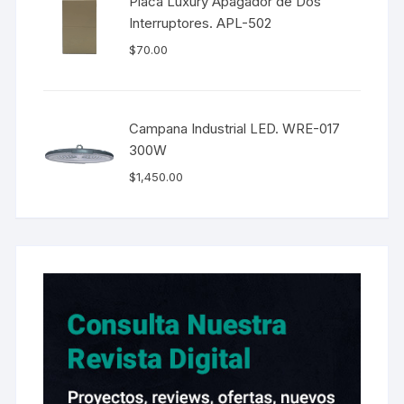
Placa Luxury Apagador de Dos
Interruptores. APL-502
$
70.00
Campana Industrial LED. WRE-017
300W
$
1,450.00