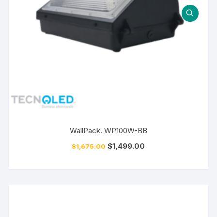
WallPack. WP100W-BB
$
1,499.00
$
1,675.00