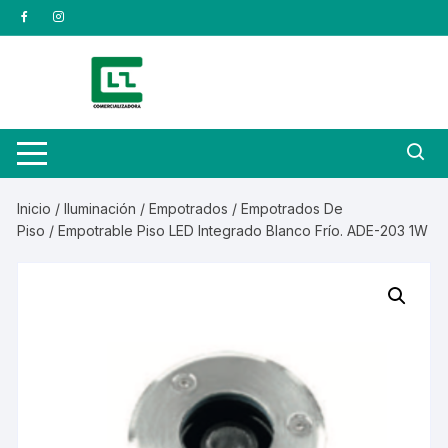
Saltar
al
contenido
Inicio
/
Iluminación
/
Empotrados
/
Empotrados De
Piso
/ Empotrable Piso LED Integrado Blanco Frío. ADE-203 1W