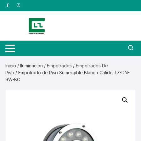
Saltar
al
contenido
Inicio
/
Iluminación
/
Empotrados
/
Empotrados De
Piso
/ Empotrado de Piso Sumergible Blanco Cálido. LZ-DN-
9W-BC