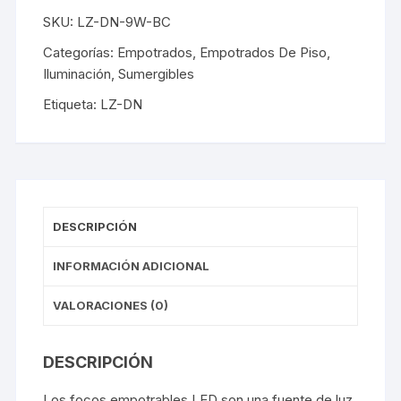
SKU:
LZ-DN-9W-BC
Categorías:
Empotrados
,
Empotrados De Piso
,
Iluminación
,
Sumergibles
Etiqueta:
LZ-DN
DESCRIPCIÓN
INFORMACIÓN ADICIONAL
VALORACIONES (0)
DESCRIPCIÓN
Los focos empotrables LED son una fuente de luz