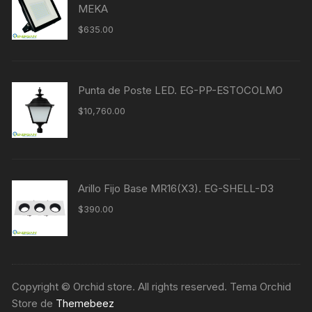
MEKA
$
635.00
Punta de Poste LED. EG-PP-ESTOCOLMO
$
10,760.00
Arillo Fijo Base MR16(X3). EG-SHELL-D3
$
390.00
Copyright © Orchid store. All rights reserved. Tema Orchid
Store de
Themebeez