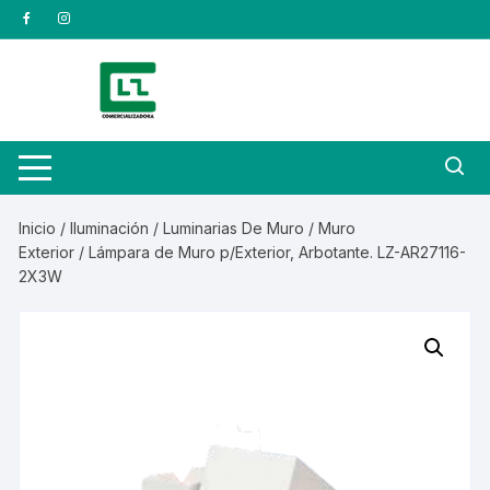
Saltar
al
contenido
Inicio
/
Iluminación
/
Luminarias De Muro
/
Muro
Exterior
/ Lámpara de Muro p/Exterior, Arbotante. LZ-AR27116-
2X3W