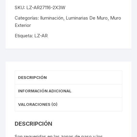
SKU:
LZ-AR27116-2X3W
Categorías:
Iluminación
,
Luminarias De Muro
,
Muro
Exterior
Etiqueta:
LZ-AR
DESCRIPCIÓN
INFORMACIÓN ADICIONAL
VALORACIONES (0)
DESCRIPCIÓN
Son requeridas en las zonas de paso y los