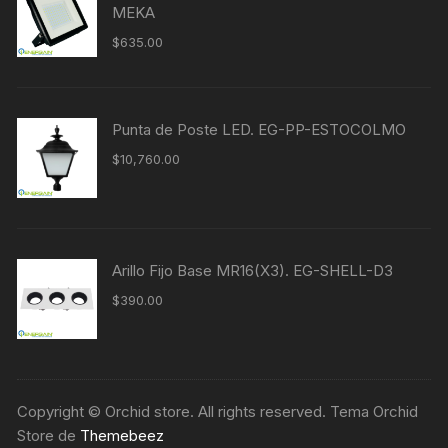
MEKA
$
635.00
Punta de Poste LED. EG-PP-ESTOCOLMO
$
10,760.00
Arillo Fijo Base MR16(X3). EG-SHELL-D3
$
390.00
Copyright © Orchid store. All rights reserved. Tema Orchid
Store de
Themebeez