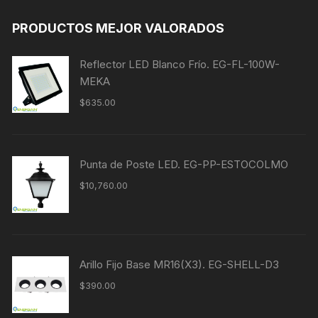
PRODUCTOS MEJOR VALORADOS
Reflector LED Blanco Frío. EG-FL-100W-
MEKA
$
635.00
Punta de Poste LED. EG-PP-ESTOCOLMO
$
10,760.00
Arillo Fijo Base MR16(X3). EG-SHELL-D3
$
390.00