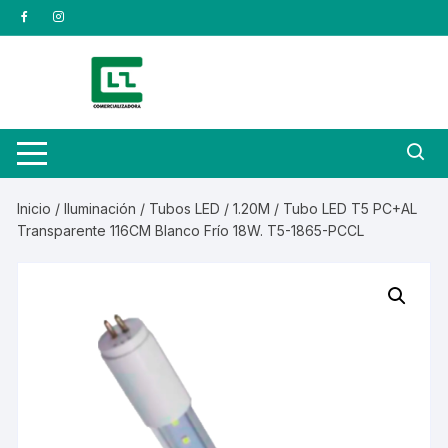
Saltar
al
contenido
Inicio
/
Iluminación
/
Tubos LED
/
1.20M
/ Tubo LED T5 PC+AL
Transparente 116CM Blanco Frío 18W. T5-1865-PCCL