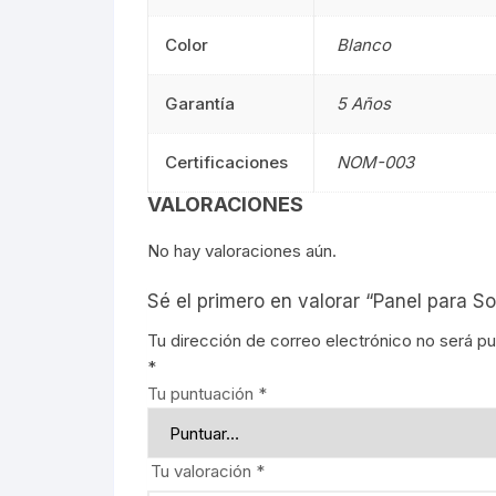
Color
Blanco
Señalética
90CM
Señalética
Garantía
5 Años
Gasolineras
1.20M
Gasolinera
2.40M
Certificaciones
NOM-003
VALORACIONES
Curvalum
No hay valoraciones aún.
Sé el primero en valorar “Panel para 
Tu dirección de correo electrónico no será pu
*
Tu puntuación
*
Tu valoración
*