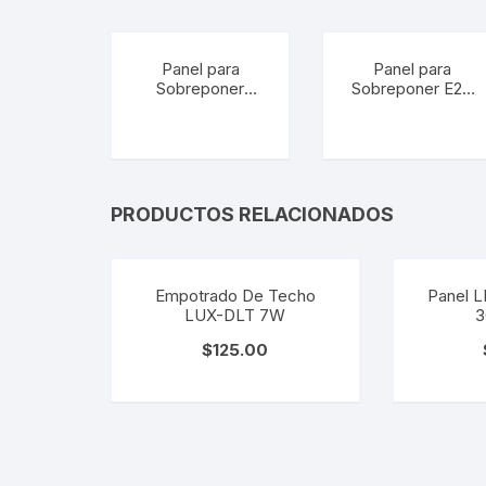
Panel para
Panel para
Sobreponer
Sobreponer E27
E27(X2) MARE.
IRLANDA. PTL-
PTL-8520/S
1900/S
PRODUCTOS RELACIONADOS
Empotrado De Techo
Panel L
LUX-DLT 7W
3
$
125.00