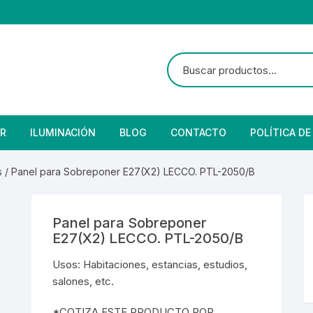
R
ILUMINACIÓN
BLOG
CONTACTO
POLÍTICA DE
e Seguridad
lares
 Convencional
s
/ Panel para Sobreponer E27(X2) LECCO. PTL-2050/B
Solar
 Con Fotocelda
e Vapor
Panel para Sobreponer
es
s Solares
Solar
denciales
E27(X2) LECCO. PTL-2050/B
Usos: Habitaciones, estancias, estudios,
 para Iluminación
striales
s Residenciales
salones, etc.
s de Aire
or
tage
 Industriales
terior
*COTIZA ESTE PRODUCTO POR