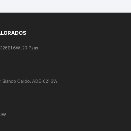
ALORADOS
1326B1 6W. 20 Pzas
r Blanco Cálido. ADE-021 6W
80W