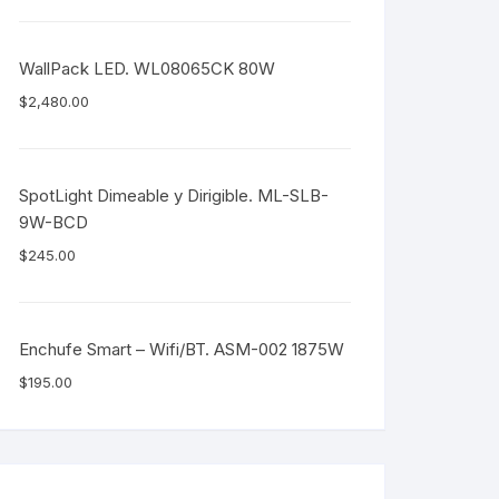
WallPack LED. WL08065CK 80W
$
2,480.00
SpotLight Dimeable y Dirigible. ML-SLB-
9W-BCD
$
245.00
Enchufe Smart – Wifi/BT. ASM-002 1875W
$
195.00