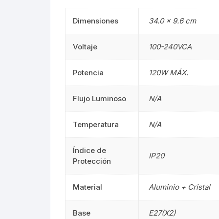
Campanas
Campanas
Dimensiones
34.0 × 9.6 cm
Mangueras LED
Manguera
Voltaje
100-240VCA
Lámparas De Mesa
Lámparas 
Potencia
120W MÁX.
Estacas
Estacas
Flujo Luminoso
N/A
Mini Luminarias
Mini Lumin
Mini Postes
Temperatura
N/A
Mini Poste
Repuestos LED
Repuestos
Índice de
IP20
Protección
Sumergibles
Sumergibl
Material
Aluminio + Cristal
Magnéticos
Magnético
Base
E27(X2)
Tubos LED
60CM