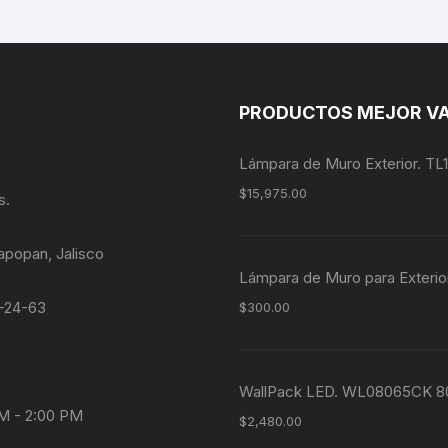
PRODUCTOS MEJOR V
Lámpara de Muro Exterior. TL
$
15,975.00
s.
apopan, Jalisco
Lámpara de Muro para Exterio
4-24-63
$
300.00
WallPack LED. WL08065CK 
AM - 2:00 PM
$
2,480.00