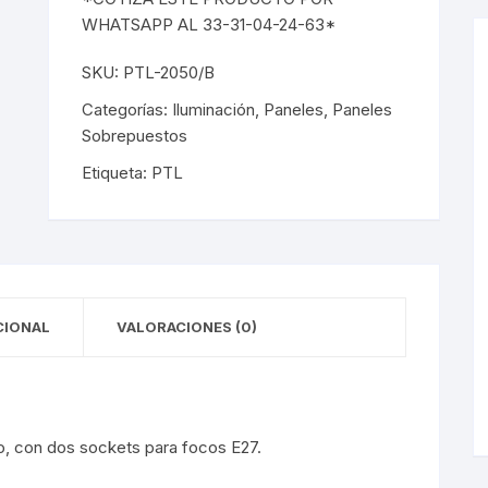
WHATSAPP AL 33-31-04-24-63*
y Detectores
eciales
s Solares
terior
mpotrados
SKU:
PTL-2050/B
obrepuestos
or
Categorías:
Iluminación
,
Paneles
,
Paneles
Sobrepuestos
ra Exterior
ior
Etiqueta:
PTL
a Interior
s De Piso
s
s De Techo
LED
De Emergencia
CIONAL
VALORACIONES (0)
 Poste
o, con dos sockets para focos E27.